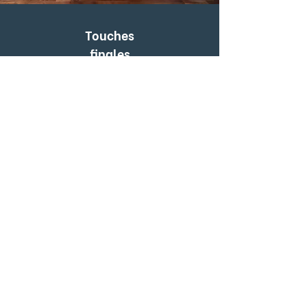
Touches
finales
LES FONDATIONS DE
CONSTRUCTION
PRESTIGE CA INC
Il a obtenu son titre de
charpentier-menuisier et a
ensuite acquis la maîtrise du
domaine sous la direction
d'experts en rénovation. Après
avoir acquis une expérience
approfondie, il avait tous les outils
nécessaires pour démarrer sa